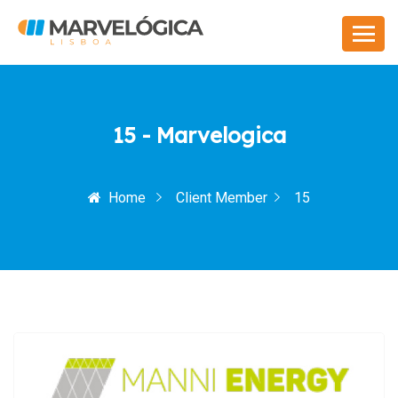
15 - Marvelogica
Home
Client Member
15