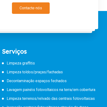
Contacte-nós
Serviços
Limpeza graffitis
Limpeza toldos/praças/fachadas
Decontaminação espaços fechados
Lavagem painéis fotovoltaicos na terra/em cobertura
Limpeza terrenos/relvado das centrais fotovoltaicas