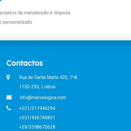
projetos de manutenção e limpeza.
o personalizado.
Contactos
Rua de Santa Marta 43E, 1ºA
1150-293, Lisboa
info@marvelogica.com
+351/211946294
+351/936745851
+39/3398670628